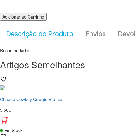
Adicionar ao Carrinho
Descrição do Produto
Envios
Devol
Recomendados
Artigos Semelhantes
Chapéu Cowboy Cowgirl Branco
9,50€
Em Stock