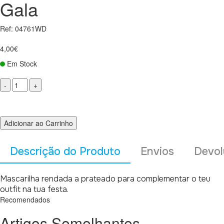
Gala
Ref: 04761WD
4,00€
Em Stock
Adicionar ao Carrinho
Descrição do Produto
Envios
Devol
Mascarilha rendada a prateado para complementar o teu
outfit na tua festa.
Recomendados
Artigos Semelhantes