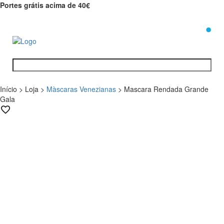
Portes grátis acima de 40€
0
Início
>
Loja
>
Màscaras Venezianas
>
Mascara Rendada Grande
Gala