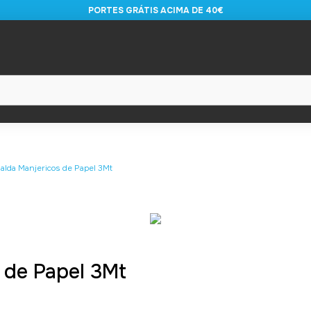
PORTES GRÁTIS ACIMA DE 40€
nalda Manjericos de Papel 3Mt
 de Papel 3Mt