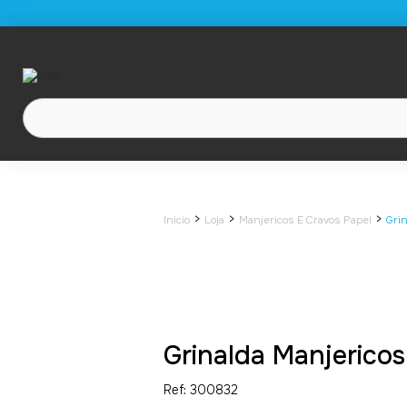
>
>
>
Início
Loja
Manjericos E Cravos Papel
Gri
Grinalda Manjericos
Ref: 300832