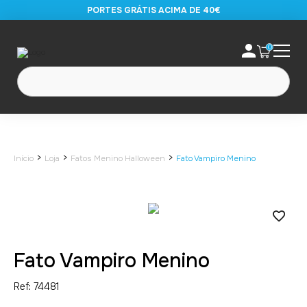
PORTES GRÁTIS ACIMA DE 40€
0
>
>
>
Início
Loja
Fatos Menino Halloween
Fato Vampiro Menino
Fato Vampiro Menino
Ref: 74481