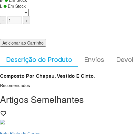
M
Em Stock
L
Em Stock
Adicionar ao Carrinho
Descrição do Produto
Envios
Devol
Composto Por Chapeu, Vestido E Cinto.
Recomendados
Artigos Semelhantes
Fato Pilota de Carros