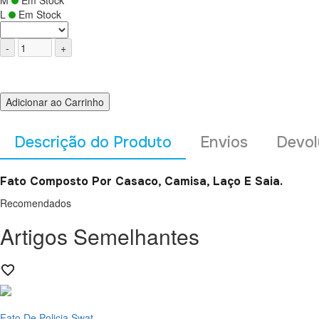
M
Em Stock
L
Em Stock
Adicionar ao Carrinho
Descrição do Produto
Envios
Devol
Fato Composto Por Casaco, Camisa, Laço E Saia.
Recomendados
Artigos Semelhantes
Fato De Policia Swat