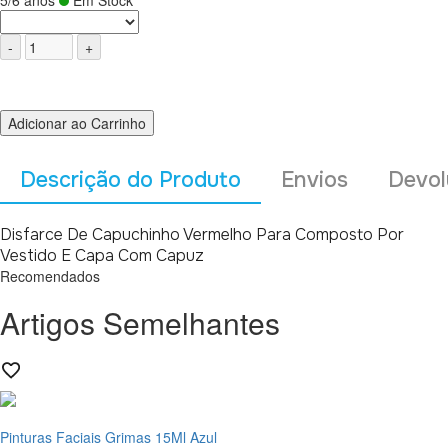
5/6 anos
Em Stock
Adicionar ao Carrinho
Descrição do Produto
Envios
Devol
Disfarce De Capuchinho Vermelho Para Composto Por
Vestido E Capa Com Capuz
Recomendados
Artigos Semelhantes
Pinturas Faciais Grimas 15Ml Azul