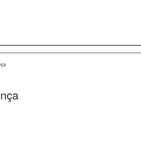
nça
ança