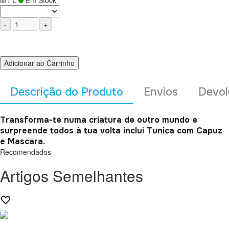
M / L
Em Stock
Adicionar ao Carrinho
Descrição do Produto
Envios
Devol
Transforma-te numa criatura de outro mundo e
surpreende todos à tua volta inclui Tunica com Capuz
e Mascara.
Recomendados
Artigos Semelhantes