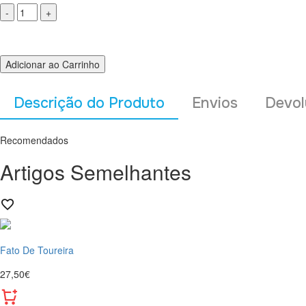
Adicionar ao Carrinho
Descrição do Produto
Envios
Devol
Recomendados
Artigos Semelhantes
Fato De Toureira
27,50€